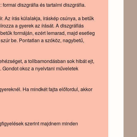
formai diszgráfia és tartalmi diszgráfia.
. Az írás külalakja, íráskép csúnya, a betűk
írozza a gyerek az írását. A diszgráfiás
betűk formáján, ezért lemarad, majd esetleg
szúr be. Pontatlan a szóköz, nagybetű,
ehézséget, a tollbamondásban sok hibát ejt,
. Gondot okoz a nyelvtani műveletek
yereknél. Ha mindkét fajta előfordul, akkor
Megfigyelések szerint majdnem minden