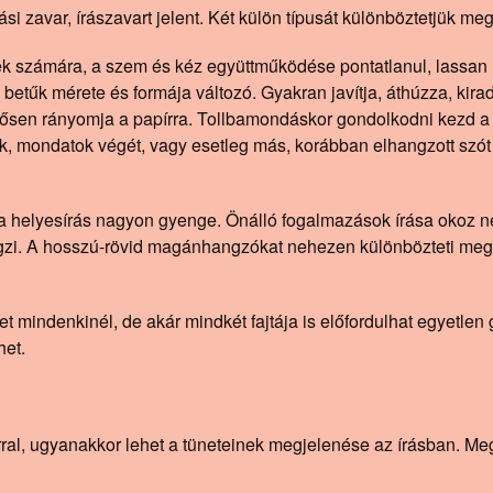
i zavar, írászavart jelent. Két külön típusát különböztetjük meg: 
ek számára, a szem és kéz együttműködése pontatlanul, lassan ír
etűk mérete és formája változó. Gyakran javítja, áthúzza, kirad
erősen rányomja a papírra. Tollbamondáskor gondolkodni kezd a 
, mondatok végét, vagy esetleg más, korábban elhangzott szót 
nt a helyesírás nagyon gyenge. Önálló fogalmazások írása okoz n
 végzi. A hosszú-rövid magánhangzókat nehezen különbözteti meg
 mindenkinél, de akár mindkét fajtája is előfordulhat egyetlen g
het.
varral, ugyanakkor lehet a tüneteinek megjelenése az írásban. 