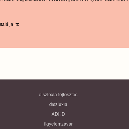
lálja itt:
diszlexia fejlesztés
diszlexia
ADHD
figyelemzavar