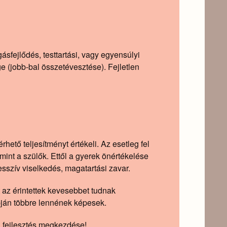
ásfejlődés, testtartási, vagy egyensúlyi
e (jobb-bal összetévesztése). Fejletlen
ető teljesítményt értékeli. Az esetleg fel
 mint a szülők. Ettől a gyerek önértékelése
esszív viselkedés, magatartási zavar.
 az érintettek kevesebbet tudnak
pján többre lennének képesek.
 a fejlesztés megkezdése!