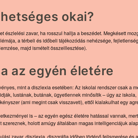
lehetséges okai?
het észlelési zavar, ha rosszul hallja a beszédet. Megkésett mozg
mája, a térbeli és időbeli tájékozódás nehézsége, fejletlenség
elemzése, majd ismételt összeillesztése).
sa az egyén életére
yes, mint a diszlexia esetében: Az iskolai rendszer csak a mérh
idják, lustának, butának, ügyetlennek minősítik – úgy az iskola,
ényszer (ami megint csak visszaveti), ettől kialakulhat egy agr
vetkezményei is – az egyén egész életére hatással vannak, mert
t szereznek, holott amúgy általában magas intelligenciájuk ala
ulási zavar, diszlexia, diszgráfia időben történő felismerése és