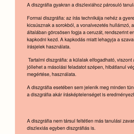
A diszgráfia gyakran a diszlexiához párosuló tanulás
Formai diszgráfia: az írás technikája nehéz a gyer
kicsúsznak a sorokból, a vonalvezetés hullámzó, a b
általában görcsösen fogja a ceruzát, rendszerint 
kapkodni kezd. A kapkodás miatt lehagyja a szavak
írásjelek használata.
Tartalmi diszgráfia: a külalak elfogadható, viszo
jóllehet a másolási feladatot szépen, hibátlanul
megértése, használata.
A diszgráfia esetében sem jelenik meg minden tünet
a diszgráfia akár írásképtelenséget is eredményez
A diszgráfia nem társul feltétlen más tanulási za
diszlexiás egyben diszgráfiás is.