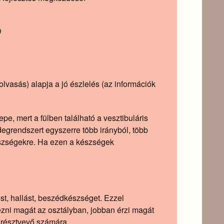
?
lvasás) alapja a jó észlelés (az információk
pe, mert a fülben található a vesztibuláris
idegrendszert egyszerre több irányból, több
készségekre. Ha ezen a készségek
lést, hallást, beszédkészséget. Ezzel
rezni magát az osztályban, jobban érzi magát
 résztvevő számára.