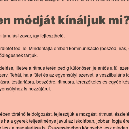
en módját kínáljuk mi
tanulási zavar, így fejleszthető.
ületét fedi le. Mindenfajta emberi kommunikáció (beszéd, írás, o
sődlegesnek tartjuk.
elése, illetve a ritmus terén pedig különösen jelentős a fül szere
rv. Tehát, ha a fület és az egyensúlyi szervet, a vesztibuláris 
gásra, testtartásra, beszédre, ritmusra, térérzékelés és egyéb 
ensúlyhoz is hozzájárul.
ekében történő feldolgozást, fejlesztjük a mozgást, ritmust, észle
És ha a gyerek teljesítménye javul az iskolában, jobban fogja é
bb lesz a magatartása is. Összességében könnyebb lesz minden