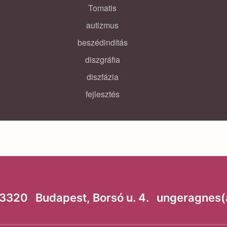
Tomatis
autizmus
beszédindítás
diszgráfia
diszfázia
fejlesztés
320 Budapest, Borsó u. 4. ungeragnes(a)