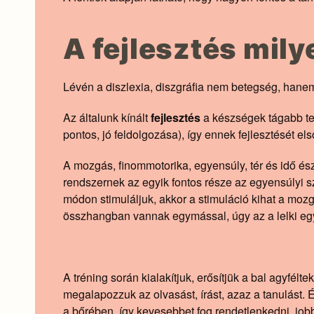
A fejlesztés mily
Lévén a diszlexia, diszgráfia nem betegség, hanem 
Az általunk kínált
fejlesztés
a készségek tágabb ter
pontos, jó feldolgozása), így ennek fejlesztését el
A mozgás, finommotorika, egyensúly, tér és idő észl
rendszernek az egyik fontos része az egyensúlyi sze
módon stimuláljuk, akkor a stimuláció kihat a moz
összhangban vannak egymással, úgy az a lelki egy
A tréning során kialakítjuk, erősítjük a bal agyfélt
megalapozzuk az olvasást, írást, azaz a tanulást. 
a bőrében, így kevesebbet fog rendetlenkedni, jo