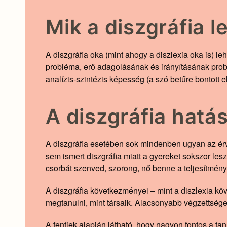
Mik a diszgráfia 
A diszgráfia oka (mint ahogy a diszlexia oka is) le
probléma, erő adagolásának és irányításának problé
analízis-szintézis képesség (a szó betűre bontott 
A diszgráfia hatá
A diszgráfia esetében sok mindenben ugyan az érvén
sem ismert diszgráfia miatt a gyereket sokszor lesz
csorbát szenved, szorong, nő benne a teljesítményk
A diszgráfia következményei – mint a diszlexia kö
megtanulni, mint társaik. Alacsonyabb végzettsége
A fentiek alapján látható, hogy nagyon fontos a tan