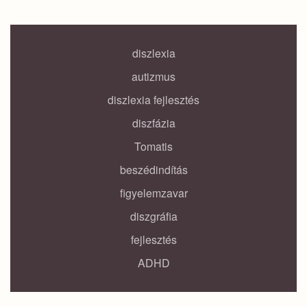
diszlexia
autizmus
diszlexia fejlesztés
diszfázia
Tomatis
beszédindítás
figyelemzavar
diszgráfia
fejlesztés
ADHD