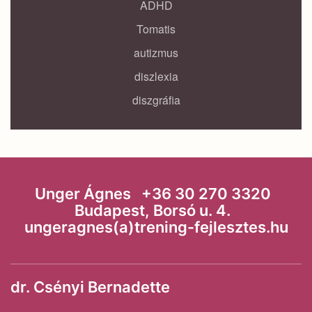
ADHD
Tomatis
autizmus
diszlexia
diszgráfia
Unger Ágnes +36 30 270 3320
Budapest, Borsó u. 4.
ungeragnes(a)trening-fejlesztes.hu
dr. Csényi Bernadette