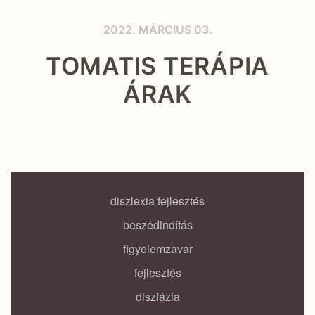
2022. MÁRCIUS 03.
TOMATIS TERÁPIA
ÁRAK
diszlexia fejlesztés
beszédindítás
figyelemzavar
fejlesztés
diszfázia