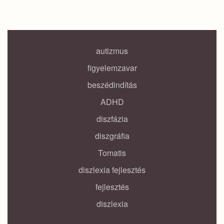
autizmus
figyelemzavar
beszédindítás
ADHD
diszfázia
diszgráfia
Tomatis
diszlexia fejlesztés
fejlesztés
diszlexia