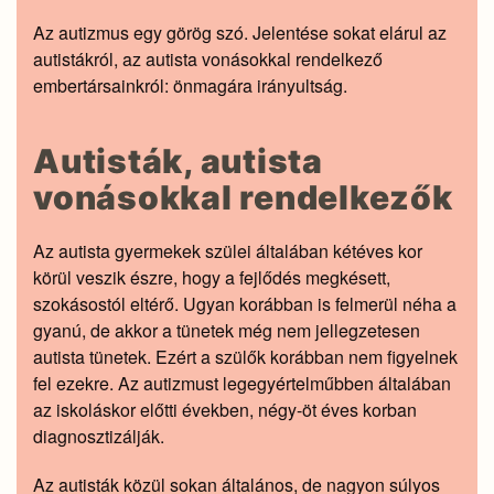
Az autizmus egy görög szó. Jelentése sokat elárul az
autistákról, az autista vonásokkal rendelkező
embertársainkról: önmagára irányultság.
Autisták, autista
vonásokkal rendelkezők
Az autista gyermekek szülei általában kétéves kor
körül veszik észre, hogy a fejlődés megkésett,
szokásostól eltérő. Ugyan korábban is felmerül néha a
gyanú, de akkor a tünetek még nem jellegzetesen
autista tünetek. Ezért a szülők korábban nem figyelnek
fel ezekre. Az autizmust legegyértelműbben általában
az iskoláskor előtti években, négy-öt éves korban
diagnosztizálják.
Az autisták közül sokan általános, de nagyon súlyos