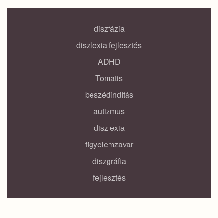
diszfázia
diszlexia fejlesztés
ADHD
Tomatis
beszédindítás
autizmus
diszlexia
figyelemzavar
diszgráfia
fejlesztés