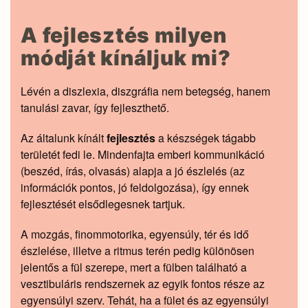
A fejlesztés milyen
módját kínáljuk mi?
Lévén a diszlexia, diszgráfia nem betegség, hanem
tanulási zavar, így fejleszthető.
Az általunk kínált
fejlesztés
a készségek tágabb
területét fedi le. Mindenfajta emberi kommunikáció
(beszéd, írás, olvasás) alapja a jó észlelés (az
információk pontos, jó feldolgozása), így ennek
fejlesztését elsődlegesnek tartjuk.
A mozgás, finommotorika, egyensúly, tér és idő
észlelése, illetve a ritmus terén pedig különösen
jelentős a fül szerepe, mert a fülben található a
vesztibuláris rendszernek az egyik fontos része az
egyensúlyi szerv. Tehát, ha a fület és az egyensúlyi