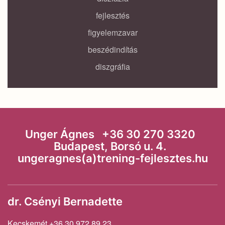
fejlesztés
figyelemzavar
beszédindítás
diszgráfia
Unger Ágnes +36 30 270 3320
Budapest, Borsó u. 4.
ungeragnes(a)trening-fejlesztes.hu
dr. Csényi Bernadette
Kecskemét +36 30 972 89 23