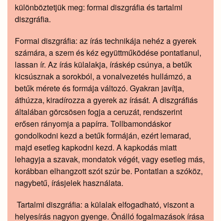
különböztetjük meg: formai diszgráfia és tartalmi
diszgráfia.
Formai diszgráfia: az írás technikája nehéz a gyerek
számára, a szem és kéz együttműködése pontatlanul,
lassan ír. Az írás külalakja, íráskép csúnya, a betűk
kicsúsznak a sorokból, a vonalvezetés hullámzó, a
betűk mérete és formája változó. Gyakran javítja,
áthúzza, kiradírozza a gyerek az írását. A diszgráfiás
általában görcsösen fogja a ceruzát, rendszerint
erősen rányomja a papírra. Tollbamondáskor
gondolkodni kezd a betűk formáján, ezért lemarad,
majd esetleg kapkodni kezd. A kapkodás miatt
lehagyja a szavak, mondatok végét, vagy esetleg más,
korábban elhangzott szót szúr be. Pontatlan a szóköz,
nagybetű, írásjelek használata.
Tartalmi diszgráfia: a külalak elfogadható, viszont a
helyesírás nagyon gyenge. Önálló fogalmazások írása