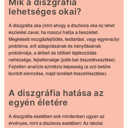
Mik a diszgráfia
lehetséges okai?
A diszgráfia oka (mint ahogy a diszlexia oka is) lehet
észlelési zavar, ha rosszul hallja a beszédet.
Megkésett mozgásfejlődés, testtartási, vagy egyensúlyi
probléma, erő adagolásának és irányításának
problémája, a térbeli és időbeli tájékozódás
nehézsége, fejletlensége (jobb-bal összetévesztése).
Fejletlen analízis-szintézis képesség (a szó betűre
bontott elemzése, majd ismételt összeillesztése).
A diszgráfia hatása az
egyén életére
A diszgráfia esetében sok mindenben ugyan az
érvényes, mint a diszlexia esetében: Az iskolai