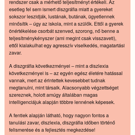
rendszer csak a mérhető teljesítményt értékeli. Az
esetleg fel sem ismert diszgráfia miatt a gyereket
sokszor leszidják, lustának, butának, ügyetlennek
minősítik – úgy az iskola, mint a szülők. Ettől a gyerek
önértékelése csorbát szenved, szorong, nő benne a
teljesítménykényszer (ami megint csak visszaveti),
ettől kialakulhat egy agresszív viselkedés, magatartási
zavar.
A diszgráfia következményei – mint a diszlexia
következményei is – az egyén egész életére hatással
vannak, mert az érintettek kevesebbet tudnak
megtanulni, mint társaik. Alacsonyabb végzettséget
szereznek, holott amúgy általában magas
intelligenciájuk alapján többre lennének képesek.
A fentiek alapján látható, hogy nagyon fontos a
tanulási zavar, diszlexia, diszgráfia időben történő
felismerése és a fejlesztés megkezdése!