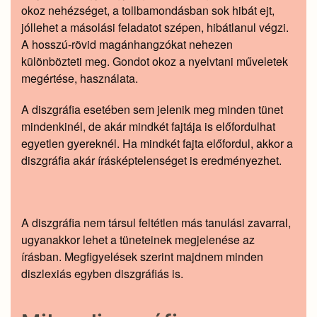
okoz nehézséget, a tollbamondásban sok hibát ejt,
jóllehet a másolási feladatot szépen, hibátlanul végzi.
A hosszú-rövid magánhangzókat nehezen
különbözteti meg. Gondot okoz a nyelvtani műveletek
megértése, használata.
A diszgráfia esetében sem jelenik meg minden tünet
mindenkinél, de akár mindkét fajtája is előfordulhat
egyetlen gyereknél. Ha mindkét fajta előfordul, akkor a
diszgráfia akár írásképtelenséget is eredményezhet.
A diszgráfia nem társul feltétlen más tanulási zavarral,
ugyanakkor lehet a tüneteinek megjelenése az
írásban. Megfigyelések szerint majdnem minden
diszlexiás egyben diszgráfiás is.