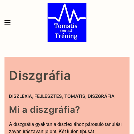
Skip to main content
Diszgráfia
DISZLEXIA
,
FEJLESZTÉS
,
TOMATIS
,
DISZGRÁFIA
Mi a diszgráfia?
A diszgráfia gyakran a diszlexiához párosuló tanulási
zavar, írászavart jelent. Két külön típusát