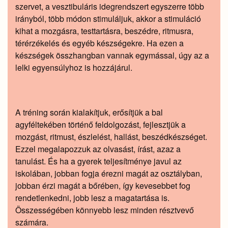
szervet, a vesztibuláris idegrendszert egyszerre több
irányból, több módon stimuláljuk, akkor a stimuláció
kihat a mozgásra, testtartásra, beszédre, ritmusra,
térérzékelés és egyéb készségekre. Ha ezen a
készségek összhangban vannak egymással, úgy az a
lelki egyensúlyhoz is hozzájárul.
A tréning során kialakítjuk, erősítjük a bal
agyféltekében történő feldolgozást, fejlesztjük a
mozgást, ritmust, észlelést, hallást, beszédkészséget.
Ezzel megalapozzuk az olvasást, írást, azaz a
tanulást. És ha a gyerek teljesítménye javul az
iskolában, jobban fogja érezni magát az osztályban,
jobban érzi magát a bőrében, így kevesebbet fog
rendetlenkedni, jobb lesz a magatartása is.
Összességében könnyebb lesz minden résztvevő
számára.