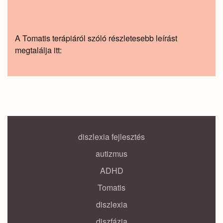
A Tomatis terápiáról szóló részletesebb leírást
megtalálja itt:
diszlexia fejlesztés
autizmus
ADHD
Tomatis
diszlexia
diszfázia