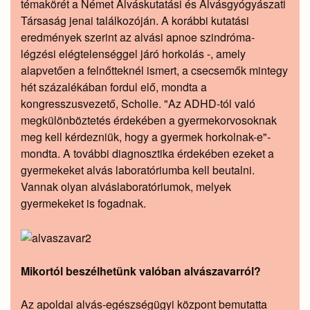
témakörét a Német Alváskutatási és Alvásgyógyászati
Társaság jenai találkozóján. A korábbi kutatási
eredmények szerint az alvási apnoe szindróma-
légzési elégtelenséggel járó horkolás -, amely
alapvetően a felnőtteknél ismert, a csecsemők mintegy
hét százalékában fordul elő, mondta a
kongresszusvezető, Scholle. "Az ADHD-tól való
megkülönböztetés érdekében a gyermekorvosoknak
meg kell kérdezniük, hogy a gyermek horkolnak-e"-
mondta. A további diagnosztika érdekében ezeket a
gyermekeket alvás laboratóriumba kell beutalni.
Vannak olyan alváslaboratóriumok, melyek
gyermekeket is fogadnak.
Mikortól beszélhetünk valóban alvászavarról?
Az apoldai alvás-egészségügyi központ bemutatta