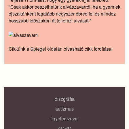
"Csak akkor beszélhetünk alvászavarról, ha a gyermek
éjszakánként legalább négyszer ébred fel és mindez
hosszabb időszakon át jellemzi alvását."
Cikkünk a
Spiegel oldalán
olvasható cikk fordítása.
diszgráfia
autizmus
figyelemzavar
ADHD