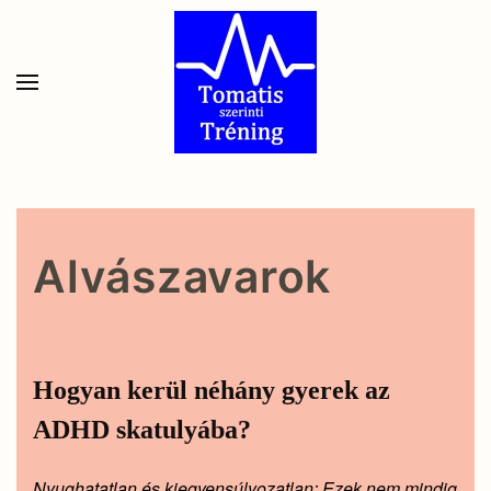
Skip to main content
Alvászavarok
Hogyan kerül néhány gyerek az
ADHD skatulyába?
Nyughatatlan és kiegyensúlyozatlan: Ezek nem mindig