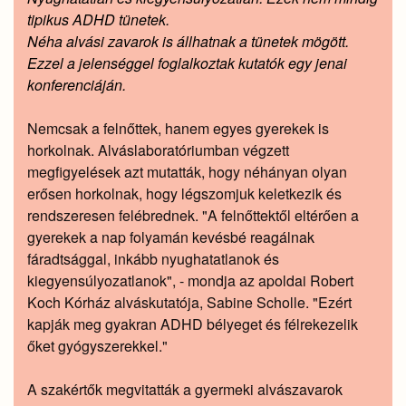
tipikus ADHD tünetek.
Néha alvási zavarok is állhatnak a tünetek mögött.
Ezzel a jelenséggel foglalkoztak kutatók egy jenai
konferenciáján.
Nemcsak a felnőttek, hanem egyes gyerekek is
horkolnak. Alváslaboratóriumban végzett
megfigyelések azt mutatták, hogy néhányan olyan
erősen horkolnak, hogy légszomjuk keletkezik és
rendszeresen felébrednek. "A felnőttektől eltérően a
gyerekek a nap folyamán kevésbé reagálnak
fáradtsággal, inkább nyughatatlanok és
kiegyensúlyozatlanok", - mondja az apoldai Robert
Koch Kórház alváskutatója, Sabine Scholle. "Ezért
kapják meg gyakran ADHD bélyeget és félrekezelik
őket gyógyszerekkel."
A szakértők megvitatták a gyermeki alvászavarok