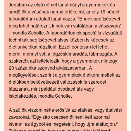
Jenában az első német tanulmányt a gyermekek és
serdülők alvásának normálértékeiről, amely 16 német
laboratórium adatait tartalmazza. "Ennek segítségével
meg lehet határozni, kinek van valójában alvászavara"
- mondta Scholle. A laboratóriumok speciális vizsgálati
technikák segítségével alvás közben is képesek az
életfunkciókat rögzíteni. Ezzel pontosan fel lehet
mérni, mennyi volt a légzéskimaradás, lábmozgás. A
szakértők azt feltételezik, hogy a gyermekek mintegy
20 százaléka szenved alvászavarban. A
megfigyelések szerint a gyermekek életkora mellett az
életükben bekövetkezett változások is szerepet
játszanak, mint például óvodaváltás vagy
iskolakezdés, mondta Scholle.
A szülők viszont néha erősítik az elalvási vagy átalvási
zavarokat. "Egy síró csecsemőt nem kell azonnal
kivenni az ágyból és megetetni, hogy újra elaludjon."
Teljesen normális, hogy egy gyerek éjjel felébred.