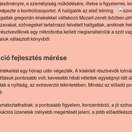
jesítményre, a személyiség működésére, illetve a figyelemre, k
 képezte a kontrollcsoportot. A hallgatók az első tréning
lgattak gregorián énekekkel váltakozó Mozart-zenét (közben pihe
zavakat, szövegeket tartalmazó felvételt hallgattak, amiknek fre
észtvevőknek egy mikrofonba kellett megismételniük a szót vag
aluk választott könyvből.
ció fejlesztés mérése
értékelést egy hónap után végezték. A kísérleti résztvevők tolmá
rdításuk pontosabb volt, kevesebb hibát vétettek egységnyi idő al
ak a nyíltság, az extraverzió tekintetében. Mindez az előadó pon
é.
atoztathatóak: a pontosabb figyelem, koncentráció, a jó szöve
kációs üzenetek mélyebb megértését jeleni, a jobb előadókész