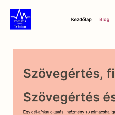
Skip to main content
Kezdőlap
Blog
Szövegértés, f
Szövegértés és
Egy dél-afrikai oktatási intézmény 18 tolmácshallg