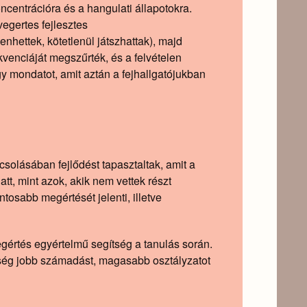
oncentrációra és a
hangulati állapotokra.
nhettek, kötetlenül játszhattak), majd
kvenciáját megszűrték, és a felvételen
y mondatot, amit aztán a fejhallgatójukban
csolásában fejlődést tapasztaltak, amit a
att, mint azok, akik nem vettek részt
tosabb megértését jelenti, illetve
gértés egyértelmű segítség a tanulás során.
ség jobb számadást, magasabb osztályzatot