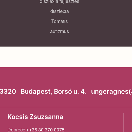
diszlexia fejlesztés
diszlexia
Tomatis
autizmus
320 Budapest, Borsó u. 4. ungeragnes(a)
Kocsis Zsuzsanna
Debrecen +36 30 370 0075