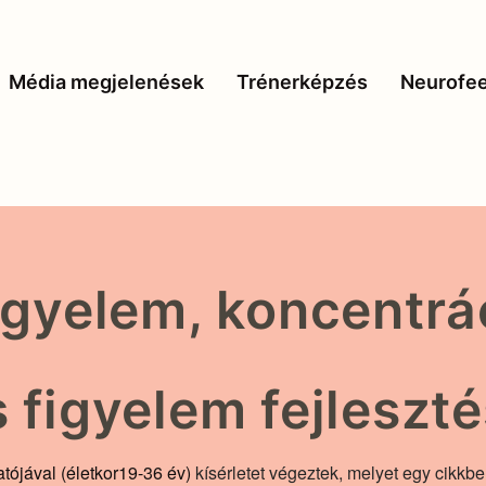
Média megjelenések
Trénerképzés
Neurofe
igyelem, koncentrác
 figyelem fejleszté
atójával (életkor19-36 év)
kísérletet végeztek, melyet egy cikkbe