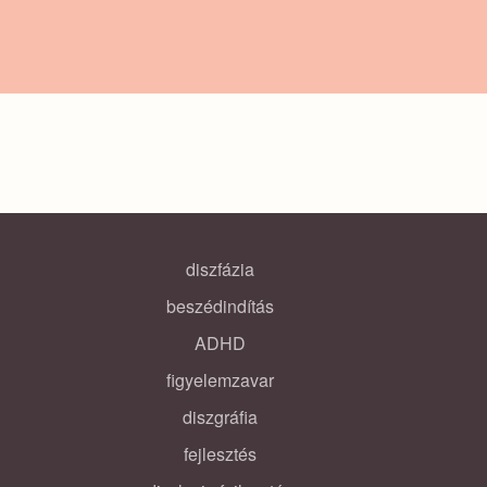
diszfázia
beszédindítás
ADHD
figyelemzavar
diszgráfia
fejlesztés