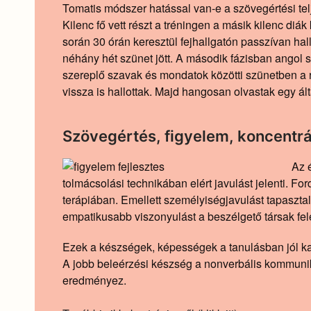
Tomatis módszer hatással van-e a szövegértési tel
Kilenc fő vett részt a tréningen a másik kilenc diák
során 30 órán keresztül fejhallgatón passzívan hal
néhány hét szünet jött. A második fázisban angol s
szereplő szavak és mondatok közötti szünetben a r
vissza is hallottak. Majd hangosan olvastak egy ált
Szövegértés, figyelem, koncentrá
Az 
tolmácsolási technikában elért javulást jelenti. Fo
terápiában. Emellett személyiségjavulást tapasztalt
empatikusabb viszonyulást a beszélgető társak fel
Ezek a készségek, képességek a tanulásban jól kam
A jobb beleérzési készség a nonverbális kommuni
eredményez.